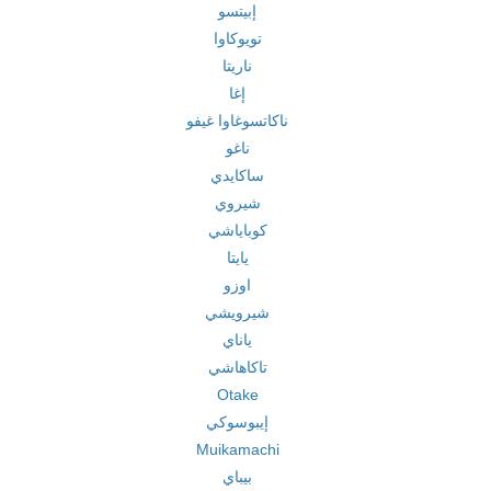
إبيتسو
تويوكاوا
ناريتا
إغا
ناكاتسوغاوا غيفو
ناغو
ساكايدي
شيروي
كوباياشي
يايتا
اوزو
شيرويشي
ياناي
تاكاهاشي
Otake
إيبوسوكي
Muikamachi
بيباي