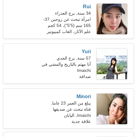
Rui
34 سنة, برج العذراء
امرأة تبحث عن زوجين 37-
46
165 سم (5'5")، 54 كجم
(119 رطلا)
علم الآثار، العاب كمبيوتير
Yuri
57 سنة, برج الجدي
أنا مهتم بالتاريخ والمشي في
الطبيعة
Imaichi
صداقة
Minori
يبلغ من العمر 23 عاما,
القوس
فتاة تبحث عن صديقها
Imaichi، اليابان
علاقة جدية