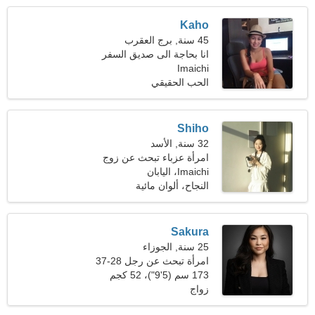
Kaho
45 سنة, برج العقرب
انا بحاجة الى صديق السفر
Imaichi
العضلات
الحب الحقيقي
Shiho
32 سنة, الأسد
امرأة عزباء تبحث عن زوج
Imaichi، اليابان
النجاح، ألوان مائية
Sakura
25 سنة, الجوزاء
امرأة تبحث عن رجل 28-37
173 سم (5'9")، 52 كجم
(114 رطلا)
زواج