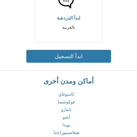
ابدأ الدردشة
بالعربية
ابدأ التسجيل
أماكن ومدن أخرى
كاسوغاي
فوكوشيما
نامازو
أنجو
يويدا
هيغاشيموراياما