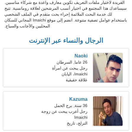
الفريدة لاختيار ملفات التعريف تكوين معارف واعدة مع شركاء مناسبين.
سيساعدك هذا المجتمع في اختيار أنسب المرشحين لعلاقة رومانسية. تتيح
لك خدمة البحث الملائمة إجراء بحث متقدم في الملف الشخصي
باستخدام عوامل تصفية متنوعة. انضم إلى موقع Imaichi المجاني للسكان
المحليين والأجانب والسياح.
الرجال والنساء عبر الإنترنت
Naoki
26 عاما, السرطان
رجل يبحث عن امرأة
Imaichi، اليابان
علاقة حقيقية
Kazuma
36 سنة, برج الحمل
رجل أعزب يبحث عن زوجة
Imaichi
25-32
التزلج، تاريخ