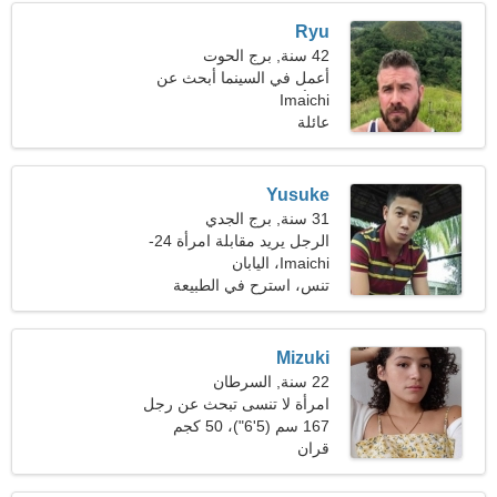
Ryu
42 سنة, برج الحوت
أعمل في السينما أبحث عن
Imaichi
امرأة ودودة
عائلة
Yusuke
31 سنة, برج الجدي
الرجل يريد مقابلة امرأة 24-
28
Imaichi، اليابان
تنس، استرح في الطبيعة
Mizuki
22 سنة, السرطان
امرأة لا تنسى تبحث عن رجل
167 سم (5'6")، 50 كجم
(110 رطل)
قران