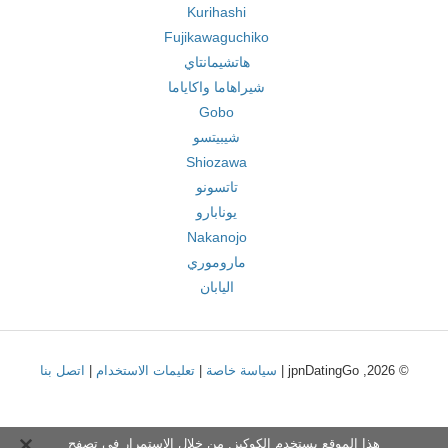
Kurihashi
Fujikawaguchiko
هاتشيمانتاي
شيراهاما واكاياما
Gobo
شيبيتسو
Shiozawa
تاتسونو
يونابارو
Nakanojo
ماروموري
اليابان
© 2026, jpnDatingGo |
سياسة خاصة
|
تعليمات الاستخدام
|
اتصل بنا
هذا الموقع يستخدم الكوكيز. من خلال الاستمرار في تصفح