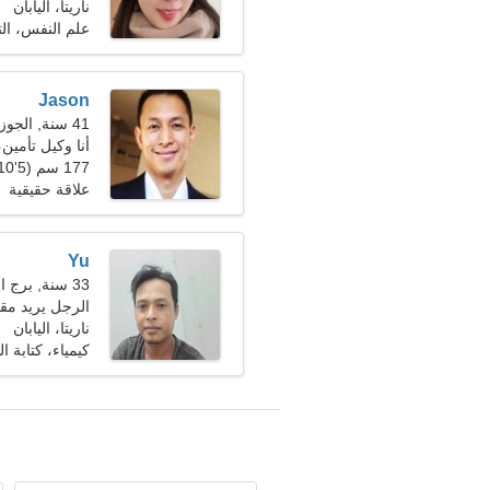
ناريتا، اليابان
علم النفس، ال
Jason
41 سنة, الجوزاء
أنا وكيل تأمين،
177 سم (5'10")، 83 كجم (182 رطلا)
علاقة حقيقية
Yu
33 سنة, برج العذراء
الرجل يريد مقابلة
ناريتا، اليابان
كيمياء، كتابة 