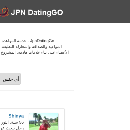
JpnDatingGo - خدمة ا
المواعيد والصداقة والمغازلة اللطيف
الأعضاء على بناء علاقات هادفة. المشروع 
Shinya
56 سنة, الثور
رجل يبحث عن 