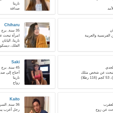
ناريتا
أمد
صداقة
Chiharu
35 سنة, برج الحوت
ن الفرنسية والعربية
امرأة تبحث ع
ناريتا، اليابان
الفلك، ديسكو
Saki
45 سنة, برج الحمل
 تبحث عن شخص مثلك
أحتاج إلى صد
ناريتا
زواج
Kaito
36 سنة, السرطان
بحث عن زوج
رجل أعزب يبحث 