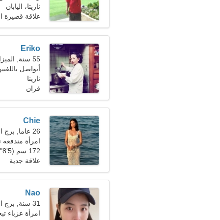
ناريتا، اليابان
علاقة قصيرة ال
Eriko
55 سنة, الميزان
أتواصل باللغتي
ناريتا
قران
Chie
26 عاما, برج الجدي
امرأة مندفعه
172 سم (5'8")، 53 كجم (116 رطلا)
علاقة جدية
Nao
31 سنة, برج العقرب
امرأة عزباء ت