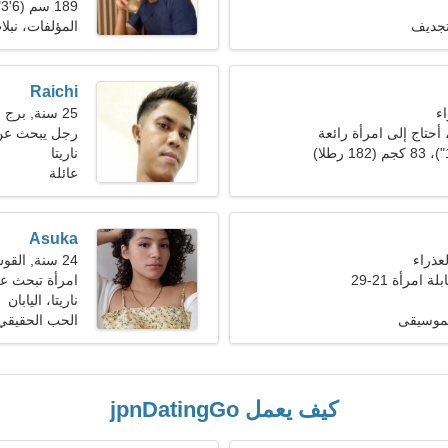
189 سم (6'3")، 75 كجم (165 رطلا)
تجديف
المؤلفات، نبلا
Raichi
25 سنة, برج الحمل
 أحتاج إلى امرأة رائعة
رجل يبحث عن امر
ناريتا
عائلة
Asuka
24 سنة, القوس
 امرأة 21-29
امرأة تبحث عن ر
ناريتا، اليابان
الموسيقى
الحب الحقيقي
كيف يعمل jpnDatingGo