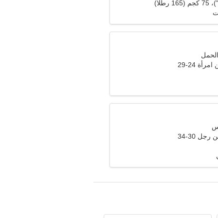
ت
أة 24-29
جل 30-34