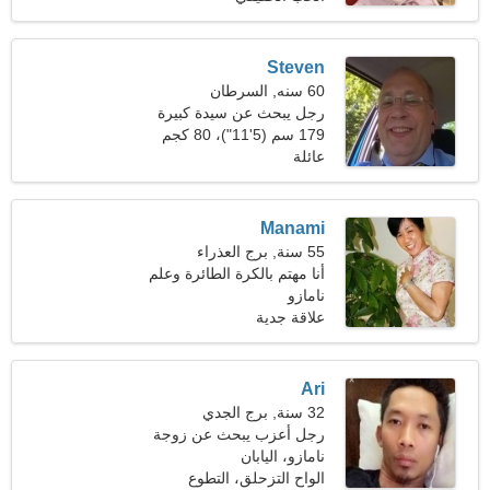
Steven
60 سنه, السرطان
رجل يبحث عن سيدة كبيرة
179 سم (5'11")، 80 كجم
(176 رطلا)
عائلة
Manami
55 سنة, برج العذراء
أنا مهتم بالكرة الطائرة وعلم
نامازو
النفس
علاقة جدية
Ari
32 سنة, برج الجدي
رجل أعزب يبحث عن زوجة
نامازو، اليابان
الواح التزحلق، التطوع