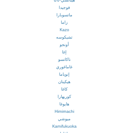
هيتاتشي-ناكا
فوجيدا
ماتسوبارا
زاما
Kazo
تشيكوسه
أونجو
إغا
ناكاتسو
غاماغوري
إنوياما
هيكينان
كاغا
كوريهارا
هايوغا
Himimachi
ميوشي
Kamifukuoka