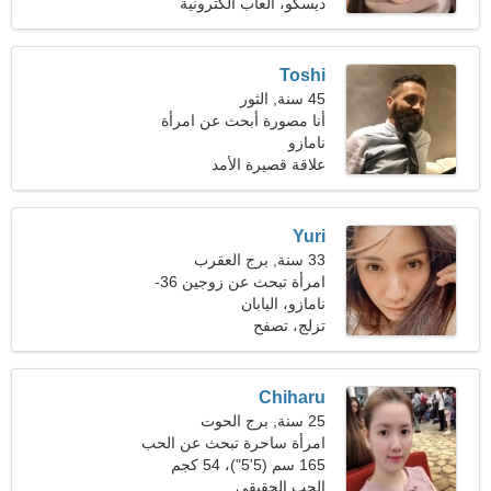
(123 رطلا)
ديسكو، العاب الكترونية
Toshi
45 سنة, الثور
أنا مصورة أبحث عن امرأة
نامازو
غير عادية
علاقة قصيرة الأمد
Yuri
33 سنة, برج العقرب
امرأة تبحث عن زوجين 36-
41
نامازو، اليابان
تزلج، تصفح
Chiharu
25 سنة, برج الحوت
امرأة ساحرة تبحث عن الحب
الحقيقي
165 سم (5'5")، 54 كجم
(119 رطلا)
الحب الحقيقي