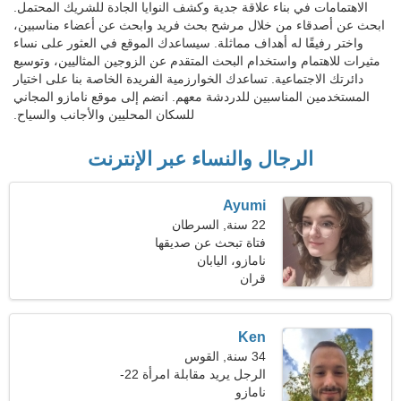
الاهتمامات في بناء علاقة جدية وكشف النوايا الجادة للشريك المحتمل.
ابحث عن أصدقاء من خلال مرشح بحث فريد وابحث عن أعضاء مناسبين،
واختر رفيقًا له أهداف مماثلة. سيساعدك الموقع في العثور على نساء
مثيرات للاهتمام واستخدام البحث المتقدم عن الزوجين المثاليين، وتوسيع
دائرتك الاجتماعية. تساعدك الخوارزمية الفريدة الخاصة بنا على اختيار
المستخدمين المناسبين للدردشة معهم. انضم إلى موقع نامازو المجاني
للسكان المحليين والأجانب والسياح.
الرجال والنساء عبر الإنترنت
Ayumi
22 سنة, السرطان
فتاة تبحث عن صديقها
نامازو، اليابان
قران
Ken
34 سنة, القوس
الرجل يريد مقابلة امرأة 22-
29
نامازو