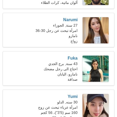
ألوان مائية، كرات الطلاء
Narumi
27 سنة, الجوزاء
امرأة تبحث عن رجل 30-36
نامازو
زواج
Fuka
43 سنة, برج الجدي
احتاج الى رجل مضحك
للرقص معا
نامازو، اليابان
صداقة
Yumi
30 سنه, الدلو
امرأة عزباء تبحث عن زوج
160 سم (5'3")، 56 كجم