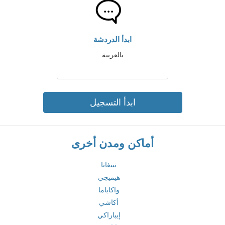
ابدأ الدردشة
بالعربية
ابدأ التسجيل
أماكن ومدن أخرى
نييغاتا
هيميجي
واكاياما
أكاشي
إيباراكي