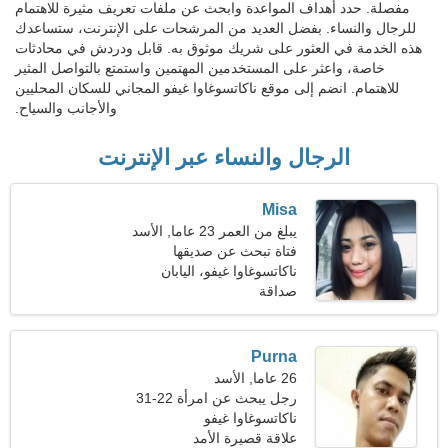
مفصلة. حدد أهداف المواعدة وابحث عن ملفات تعريف مثيرة للاهتمام
للرجال والنساء. بفضل العديد من المرشحات على الإنترنت، ستساعدك
هذه الخدمة في العثور على شريك موثوق به. قابل ودردش في محادثات
خاصة، واعثر على المستخدمين المهتمين واستمتع بالتواصل المثير
للاهتمام. انضم إلى موقع ناكاتسوغاوا غيفو المجاني للسكان المحليين
والأجانب والسياح.
الرجال والنساء عبر الإنترنت
Misa
يبلغ من العمر 23 عاما, الأسد
فتاة تبحث عن صديقها
ناكاتسوغاوا غيفو، اليابان
صداقة
Purna
26 عاما, الأسد
رجل يبحث عن امرأة 22-31
ناكاتسوغاوا غيفو
علاقة قصيرة الأمد