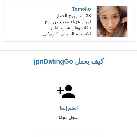
Tomoko
33 سنة, برج الحمل
امرأة عزباء تبحث عن زوج
34-45
ناكاتسوغاوا غيفو، اليابان
الانسجام الداخلي، كاريوكي
كيف يعمل jpnDatingGo
انضم إلينا
سجل مجانا