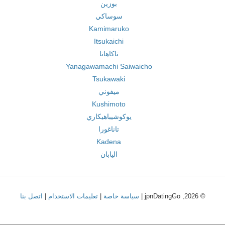
بوزين
سوساكي
Kamimaruko
Itsukaichi
تاكاهاتا
Yanagawamachi Saiwaicho
Tsukawaki
ميفوني
Kushimoto
يوكوشيباهيكاري
تاناغورا
Kadena
اليابان
© 2026, jpnDatingGo |
سياسة خاصة
|
تعليمات الاستخدام
|
اتصل بنا