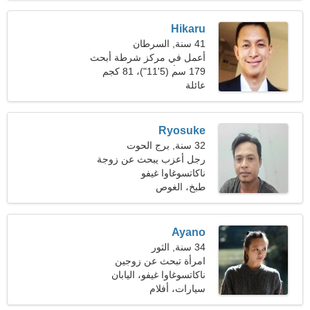
Hikaru
41 سنة, السرطان
أعمل في مركز شرطة أبحث
عن امرأة رائعة
179 سم (5'11")، 81 كجم
(178 رطلا)
عائلة
Ryosuke
32 سنة, برج الحوت
رجل أعزب يبحث عن زوجة
ناكاتسوغاوا غيفو
طبخ، الغوص
Ayano
34 سنة, الثور
امرأة تبحث عن زوجين
ناكاتسوغاوا غيفو، اليابان
سيارات، أفلام