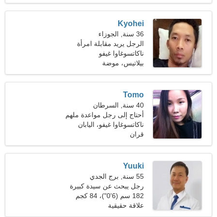
Kyohei
36 سنة, الجوزاء
الرجل يريد مقابلة امرأة
ناكاتسوغاوا غيفو
بيلاتيس، موضة
Tomo
40 سنة, السرطان
أحتاج إلى رجل مواعدة ملهم
ناكاتسوغاوا غيفو، اليابان
قران
Yuuki
55 سنة, برج الجدي
رجل يبحث عن سيدة كبيرة
48-52
182 سم (6'0")، 84 كجم
(185 رطلا)
علاقة حقيقية