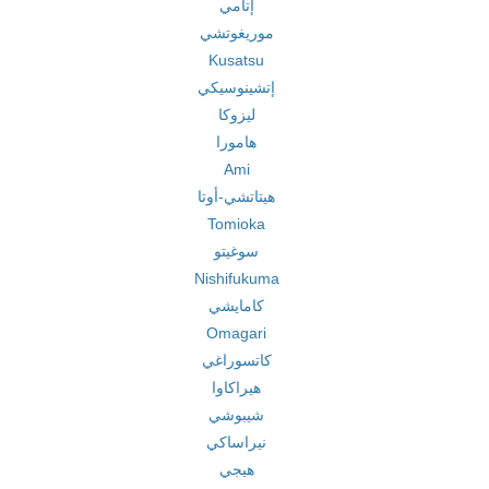
إتامي
موريغوتشي
Kusatsu
إتشينوسيكي
ليزوكا
هامورا
Ami
هيتاتشي-أوتا
Tomioka
سوغيتو
Nishifukuma
كامايشي
Omagari
كاتسوراغي
هيراكاوا
شيبوشي
نيراساكي
هيجي