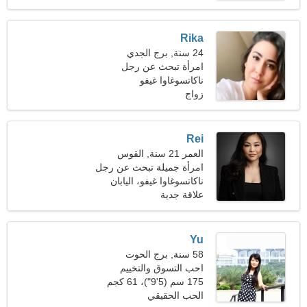
Rika
24 سنة, برج الجدي
امرأة تبحث عن رجل
ناكاتسوغاوا غيفو
زواج
Rei
العمر 21 سنة, القوس
امرأة جميلة تبحث عن رجل
ناكاتسوغاوا غيفو، اليابان
علاقة جدية
Yu
58 سنة, برج الحوت
احب التسوق والتخييم
175 سم (5'9")، 61 كجم
(134 رطلا)
الحب الحقيقي