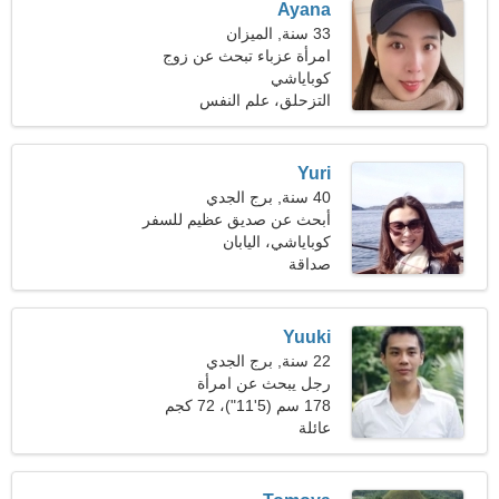
Ayana
33 سنة, الميزان
امرأة عزباء تبحث عن زوج
كوباياشي
التزحلق، علم النفس
Yuri
40 سنة, برج الجدي
أبحث عن صديق عظيم للسفر
معا
كوباياشي، اليابان
صداقة
Yuuki
22 سنة, برج الجدي
رجل يبحث عن امرأة
178 سم (5'11")، 72 كجم
(158 رطلا)
عائلة