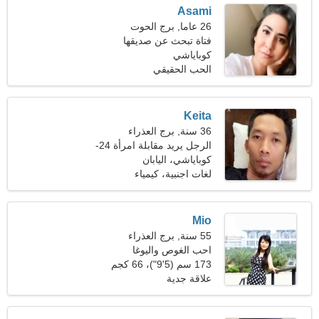
Asami
26 عاما, برج الحوت
فتاة تبحث عن صديقها
كوباياشي
الحب الحقيقي
Keita
36 سنة, برج العذراء
الرجل يريد مقابلة امرأة 24-
32
كوباياشي، اليابان
لغات اجنبية، كيمياء
Mio
55 سنة, برج العذراء
احب الغوص واليوغا
173 سم (5'9")، 66 كجم
(145 رطلا)
علاقة جدية