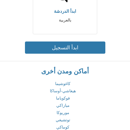
ابدأ الدردشة
بالعربية
ابدأ التسجيل
أماكن ومدن أخرى
كاغوشيما
هيغاشي-أوساكا
فوکویاما
ميازاكي
موريوكا
توتشيغي
كوماكي