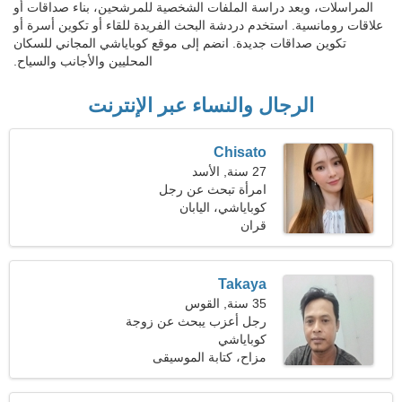
المراسلات، وبعد دراسة الملفات الشخصية للمرشحين، بناء صداقات أو
علاقات رومانسية. استخدم دردشة البحث الفريدة للقاء أو تكوين أسرة أو
تكوين صداقات جديدة. انضم إلى موقع كوباياشي المجاني للسكان
المحليين والأجانب والسياح.
الرجال والنساء عبر الإنترنت
Chisato
27 سنة, الأسد
امرأة تبحث عن رجل
كوباياشي، اليابان
قران
Takaya
35 سنة, القوس
رجل أعزب يبحث عن زوجة
25-31
كوباياشي
مزاح، كتابة الموسيقى