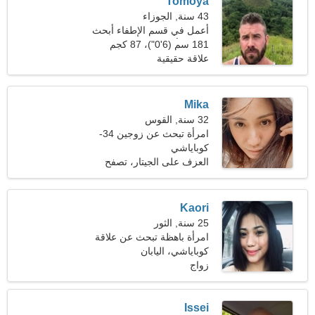
Tomoya
43 سنة, الجوزاء
أعمل في قسم الإطفاء أبحث
عن امرأة مرحة
181 سم (6'0")، 87 كجم
(191 رطلا)
علاقة حقيقية
Mika
32 سنة, القوس
امرأة تبحث عن زوجين 34-
39
كوباياشي
العزف على الجيتار، تصفح
Kaori
25 سنة, الثور
امرأة باهظة تبحث عن علاقة
جدية
كوباياشي، اليابان
زواج
Issei