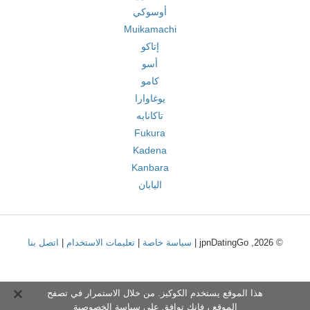
أوسوكي
Muikamachi
إتاكو
أسو
كامو
يوغاوارا
تاكانابه
Fukura
Kadena
Kanbara
اليابان
© 2026, jpnDatingGo |
سياسة خاصة
|
تعليمات الاستخدام
|
اتصل بنا
هذا الموقع يستخدم الكوكيز. من خلال الاستمرار في تصفح
الموقع ، فإنك توافق على
سياسة الخصوصية