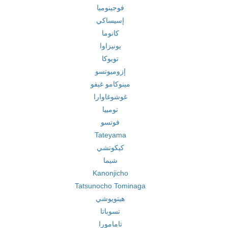
فوجينوميا
إسيساكي
كانوما
يونيزاوا
تويوكا
إزوميوتسو
مينوكامو غيفو
غوشوغاوارا
تومييا
فوتسو
Tateyama
كيكوتشي
شيما
Kanonjicho
Tatsunocho Tominaga
هيتويوشي
تسوباتا
تامامورا