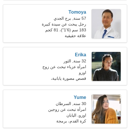
Tomoya
57 سنة, برج الجدي
رجل يبحث عن سيدة كبيرة
183 سم (6'1")، 81 كجم
(178 رطلا)
علاقة حقيقية
Erika
32 سنة, الثور
امرأة عزباء تبحث عن زوج
33-42
اوزو
قصص مصورة يابانية،
الأنشطة الرياضية
Yume
30 سنه, السرطان
امرأة تبحث عن زوجين
اوزو، اليابان
كرة القدم، برمجة