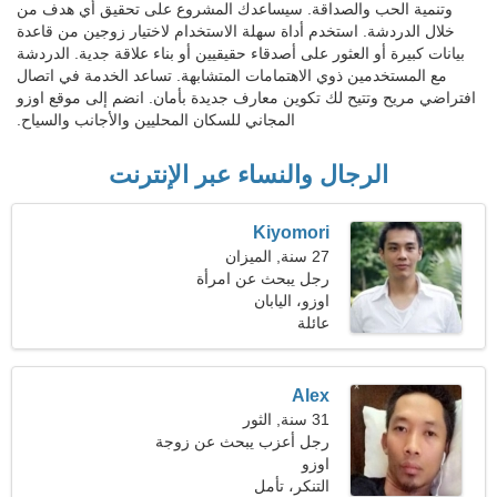
وتنمية الحب والصداقة. سيساعدك المشروع على تحقيق أي هدف من
خلال الدردشة. استخدم أداة سهلة الاستخدام لاختيار زوجين من قاعدة
بيانات كبيرة أو العثور على أصدقاء حقيقيين أو بناء علاقة جدية. الدردشة
مع المستخدمين ذوي الاهتمامات المتشابهة. تساعد الخدمة في اتصال
افتراضي مريح وتتيح لك تكوين معارف جديدة بأمان. انضم إلى موقع اوزو
المجاني للسكان المحليين والأجانب والسياح.
الرجال والنساء عبر الإنترنت
Kiyomori
27 سنة, الميزان
رجل يبحث عن امرأة
اوزو، اليابان
عائلة
Alex
31 سنة, الثور
رجل أعزب يبحث عن زوجة
اوزو
التنكر، تأمل