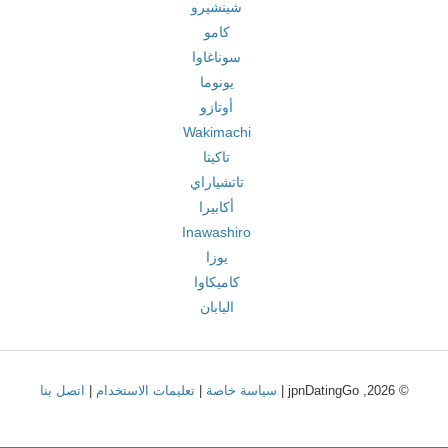
شينشيرو
كامو
سوناغاوا
يونوما
أوتازو
Wakimachi
تاكيتا
تاتشياراي
أكابيرا
Inawashiro
يوزا
كاميكاوا
اليابان
© 2026, jpnDatingGo |
سياسة خاصة
|
تعليمات الاستخدام
|
اتصل بنا