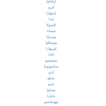
أوكيناوا
كيرو
إسيهارا
إييدا
كاميوكا
شيمادا
يونيزاوا
يوشيكاوا
كوريهارا
تانابا
تشيتشيبو
ميناميونوما
آراو
مايكو
ياسو
ميساوا
مايبارا
نيهونماتسو