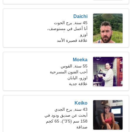
Daichi
45 سنة, برج الحوت
أنا أعمل في مستوصف،
اوزو
أحتاج إلى امرأة جميلة
علاقة قصيرة الأمد
Moeka
55 سنة, القوس
أحب الفنون المسرحية
اوزو، اليابان
والحيوانات الأليفة
علاقة جدية
Keiko
43 سنة, برج الجدي
أبحث عن صديق ودود في
رحلة مشتركة
158 سم (5'3")، 65 كجم
(143 رطلا)
صداقة