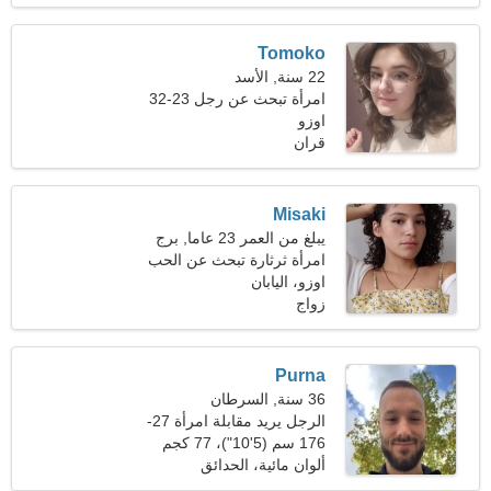
Tomoko
22 سنة, الأسد
امرأة تبحث عن رجل 23-32
اوزو
قران
Misaki
يبلغ من العمر 23 عاما, برج
الحمل
امرأة ثرثارة تبحث عن الحب
الحقيقي
اوزو، اليابان
زواج
Purna
36 سنة, السرطان
الرجل يريد مقابلة امرأة 27-
34
176 سم (5'10")، 77 كجم
(169 رطلا)
ألوان مائية، الحدائق