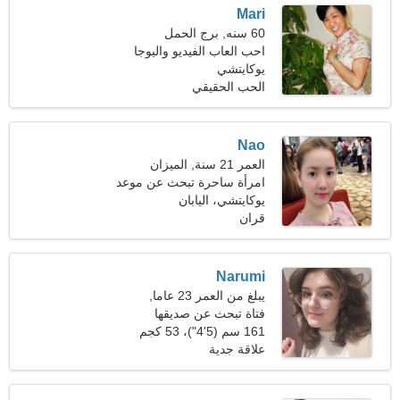
Mari
60 سنه, برج الحمل
احب العاب الفيديو واليوجا
يوكايتشي
الحب الحقيقي
Nao
العمر 21 سنة, الميزان
امرأة ساحرة تبحث عن موعد
يوكايتشي، اليابان
قران
Narumi
يبلغ من العمر 23 عاما,
القوس
فتاة تبحث عن صديقها
161 سم (5'4")، 53 كجم
(116 رطلا)
علاقة جدية