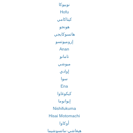
نوبيوكا
Hofu
كيتاكامي
هونجو
هاتسوکایجي
إزوميوتسو
Anan
تامانو
ميوشي
إوادي
سوا
Ena
كيكوغاوا
إيوانوما
Nishifukuma
Hisai Motomachi
أوكاوا
هيغاشي-ماتسوشيما