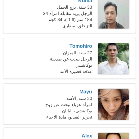
Kuma
33 سنة, برج الحمل
الرجل يريد مقابلة امرأة 24-
31
184 سم (6'1")، 84 كجم
(185 رطلا)
التزحلق، سفاري
Tomohiro
27 سنة, الميزان
الرجل يبحث عن صديقة
يوكايتشي
علاقة قصيرة الأمد
Mayu
30 سنه, الأسد
امرأة عزباء تبحث عن زوج
34-42
يوكايتشي، اليابان
تحرير الفيديو، مادة الاحياء
Alex