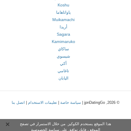
Koshu
ياواتاهاما
Muikamachi
أريدا
Sagara
Kamimaruko
ساكاي
شيسوي
أكي
تاغامي
اليابان
© 2026, jpnDatingGo |
سياسة خاصة
|
تعليمات الاستخدام
|
اتصل بنا
هذا الموقع يستخدم الكوكيز. من خلال الاستمرار في تصفح
الموقع ، فإنك توافق على
سياسة الخصوصية