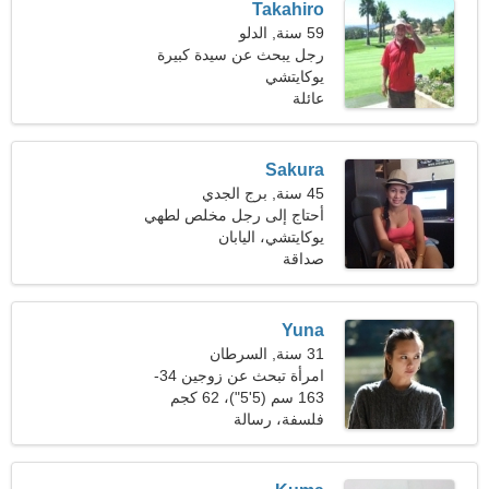
Takahiro
59 سنة, الدلو
رجل يبحث عن سيدة كبيرة
يوكايتشي
عائلة
Sakura
45 سنة, برج الجدي
أحتاج إلى رجل مخلص لطهي
الطعام معا
يوكايتشي، اليابان
صداقة
Yuna
31 سنة, السرطان
امرأة تبحث عن زوجين 34-
42
163 سم (5'5")، 62 كجم
(136 رطلا)
فلسفة، رسالة