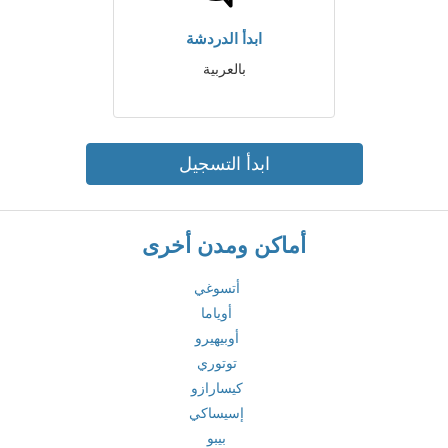
ابدأ الدردشة
بالعربية
ابدأ التسجيل
أماكن ومدن أخرى
أتسوغي
أوياما
أوبيهيرو
توتوري
كيسارازو
إسيساكي
بيبو