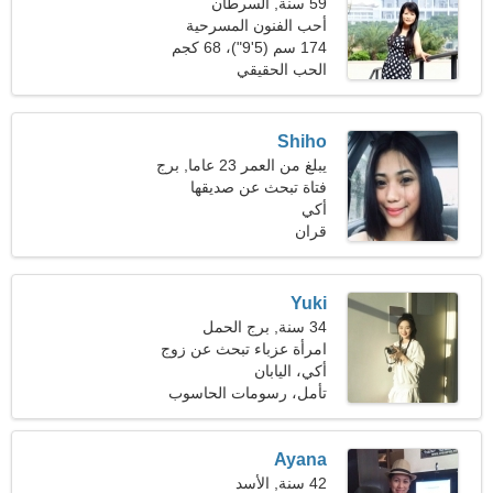
59 سنة, السرطان
أحب الفنون المسرحية
والحفلات الموسيقية
174 سم (5'9")، 68 كجم
(149 رطلا)
الحب الحقيقي
Shiho
يبلغ من العمر 23 عاما, برج
الجدي
فتاة تبحث عن صديقها
أكي
قران
Yuki
34 سنة, برج الحمل
امرأة عزباء تبحث عن زوج
أكي، اليابان
تأمل، رسومات الحاسوب
Ayana
42 سنة, الأسد