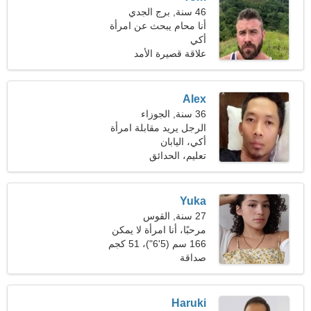
46 سنة, برج الجدي
أنا محام يبحث عن امرأة
أكي
ودودة
علاقة قصيرة الأمد
Alex
36 سنة, الجوزاء
الرجل يريد مقابلة امرأة
أكي، اليابان
تعليم، الحدائق
Yuka
27 سنة, القوس
مرحبًا، أنا امرأة لا يمكن
الاقتراب منها
166 سم (5'6")، 51 كجم
(112 رطلا)
صداقة
Haruki