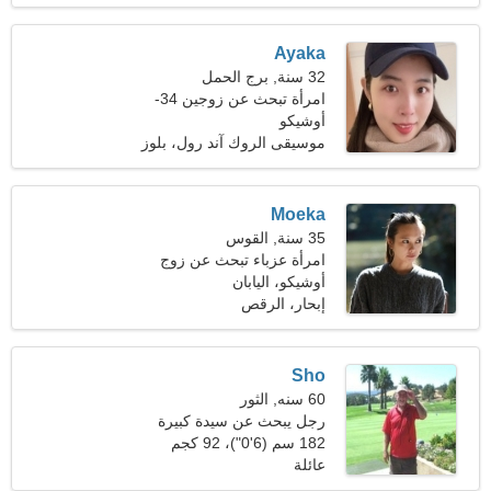
Ayaka
32 سنة, برج الحمل
امرأة تبحث عن زوجين 34-
41
أوشيكو
موسيقى الروك آند رول، بلوز
Moeka
35 سنة, القوس
امرأة عزباء تبحث عن زوج
أوشيكو، اليابان
إبحار، الرقص
Sho
60 سنه, الثور
رجل يبحث عن سيدة كبيرة
49-55
182 سم (6'0")، 92 كجم
(202 رطل)
عائلة