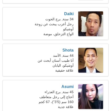
Daiki
34 سنة, برج الحوت
رجل أعزب يبحث عن زوجة
27-30
أوشيكو
الواح التزحلق، موضة
Shota
44 سنة, الأسد
أنا طبيب أسنان أبحث عن
امرأة ساحرة
أوشيكو، اليابان
علاقة حقيقية
Asumi
45 سنة, برج العذراء
أحتاج إلى رجل متعاطف
للتزلج معًا
160 سم (5'3")، 67 كجم
(147 رطلا)
علاقة جدية