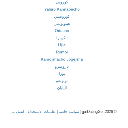
كوروبي
Yahiro Kannabecho
كورويشي
هيتويوشي
Odacho
تاكيهارا
Ujiie
Rumoi
Kamojimacho Jogejima
تاروميزو
يوزا
تونوشو
اليابان
© 2026, jpnDatingGo |
سياسة خاصة
|
تعليمات الاستخدام
|
اتصل بنا