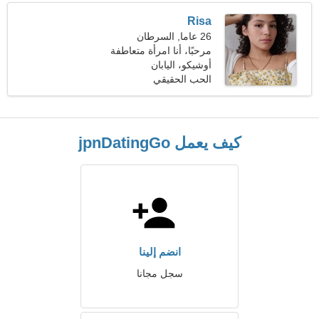
Risa
26 عاما, السرطان
مرحبًا، أنا امرأة متعاطفة
أوشيكو، اليابان
الحب الحقيقي
كيف يعمل jpnDatingGo
انضم إلينا
سجل مجانا