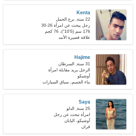
Kenta
22 سنة, برج الحمل
رجل يبحث عن امرأة 26-30
176 سم (5'10")، 76 كجم
(167 رطلا)
علاقة قصيرة الأمد
Hajime
31 سنة, السرطان
الرجل يريد مقابلة امرأة
أوشيكو
بناء الجسم، سباق السيارات
Saya
25 سنة, الدلو
امرأة تبحث عن رجل
أوشيكو، اليابان
قران