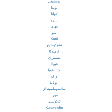
توتشيغي
يويدا
كوانا
يايزو
نيهاما
بيبو
Kani
تشيكوشينو
كاميوكا
تشيتوزي
غيودا
كيتاناغويا
واكو
إنوياما
ساتسوماسينداي
موريا
كيكوتشي
Kanonjicho