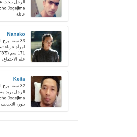
الرجل يبحث ع
ojimacho Jogejima
عائلة
Nanako
33 سنة, برج الحوت
امرأة عزباء تبحث
171 سم (5'8")، 64 كجم (141 رطلا)
علم الاجتماع،
Keita
32 سنة, برج العقرب
الرجل يريد مقا
ojimacho Jogejima
بلوز، التجديف