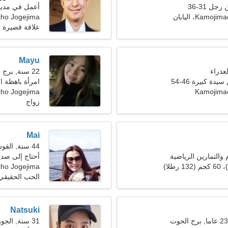
ل 31-36
أعمل في مدينة
Kam، اليابان
ho Jogejima
علاقة قصيرة ا
Mayu
22 سنة, برج العذراء
ة كبيرة 46-54
امرأة باهظة 
Kamojima
jimacho Jogejima
زواج
Mai
44 سنة, القوس
م والتمارين الرياضية
أحتاج إلى صدي
ho Jogejima
الحب الحقيقي
Natsuki
31 سنة, الجوزاء