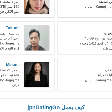
ن صديقة
امرأة تبحث عن ز
Kam، اليابان
160 سم (5'3")، 63 كجم (138 رطلا)
علم الآثار، فن
Takumi
36 سنة, الميزان
 عن زوج 39-45
رجل أعزب يب
ho Jogejima
 شاطئ
كرة القدم الام
Minami
العمر 21 سنة, برج الحمل
بلة امرأة
فتاة تبحث عن صدي
Kam، اليابان
jimacho Jogejima
قران
كيف يعمل jpnDatingGo