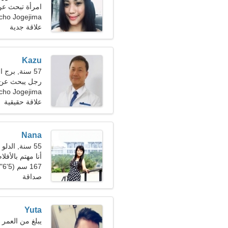
امرأة تبحث عن رج
ojimacho Jogejima
علاقة جدية
Kazu
57 سنة, برج العذراء
رجل يبحث عن سيد
cho Jogejima
علاقة حقيقية
Nana
55 سنة, الدلو
أنا مهتم بالأفلا
167 سم (5'6")، 60 كجم (132 رطلا)
صداقة
Yuta
يبلغ من العمر 23 عاما, برج الحوت