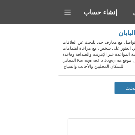
إنشاء حساب
Kamojimacho Jogeji، اليابان. يتيح لك المجتمع التواصل مع معارف جدد للبحث عن العلاقات
في العثور على شخص، مع مراعاة اهتمامات
ة المواعدة عبر الإنترنت والصداقة وقاعدة
بيانات ضخمة للملفات الشخصية، ويقوم بإجراء عمليات بحث مفصلة، ويختار الجنس بناءً على معايير متقدمة. انضم إلى موقع Kamojimacho Jogejima المجاني
للسكان المحليين والأجانب والسياح.