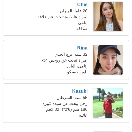
Chie
26 عاما, الميزان
امرأة عاطفية تبحث عن علاقة
حب
إتامي
صداقة
Rina
32 سنة, برج الجدي
امرأة تبحث عن زوجين 34-
41
إتامي، اليابان
بلوز، ديسكو
Kazuki
55 سنة, السرطان
رجل يبحث عن سيدة كبيرة
45-51
186 سم (6'2")، 82 كجم
(180 رطلا)
عائلة