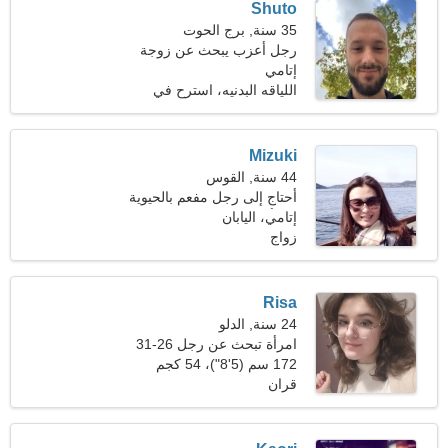
Shuto
35 سنة, برج الحوت
رجل أعزب يبحث عن زوجة
إتامي
اللياقه البدنيه، استرح في
الطبيعة
Mizuki
44 سنة, القوس
أحتاج إلى رجل مفعم بالحيوية
إتامي، اليابان
من أجل اللياقة
زواج
Risa
24 سنة, الدلو
امرأة تبحث عن رجل 26-31
172 سم (5'8")، 54 كجم
(119 رطلا)
قران