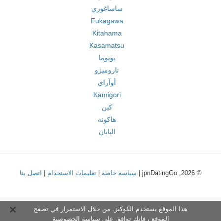
ساساغوري
Fukagawa
Kitahama
Kasamatsu
يونوما
تاروميزو
أوآراي
Kamigori
كين
هاكونه
اليابان
© 2026, jpnDatingGo |
سياسة خاصة
|
تعليمات الاستخدام
|
اتصل بنا
هذا الموقع يستخدم الكوكيز. من خلال الاستمرار في تصفح
الموقع ، فإنك توافق على
سياسة الخصوصية