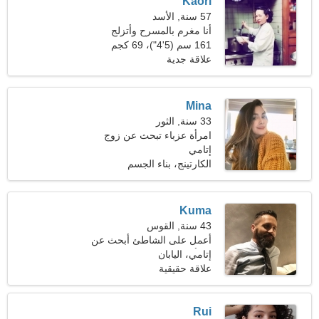
Kaori
57 سنة, الأسد
أنا مغرم بالمسرح وأتزلج
161 سم (5'4")، 69 كجم
(152 رطلا)
علاقة جدية
Mina
33 سنة, الثور
امرأة عزباء تبحث عن زوج
37-42
إتامي
الكارتينج، بناء الجسم
Kuma
43 سنة, القوس
أعمل على الشاطئ أبحث عن
امرأة ماهرة
إتامي، اليابان
علاقة حقيقية
Rui