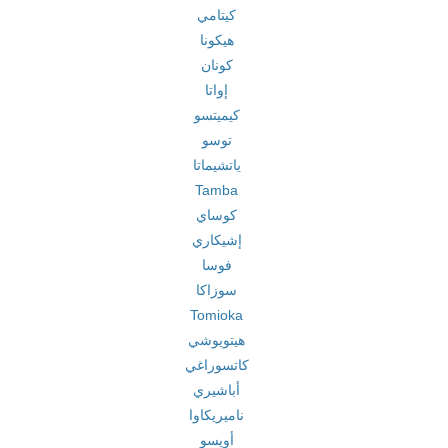
كيتامي
هيكونا
كونان
إواتا
كيميتسو
توسو
ياتشيماتا
Tamba
كوساي
إشيكاري
فوسا
سوزاكا
Tomioka
هيتويوشي
كاتسوراغي
أباشيري
ناميريكاوا
أويسو