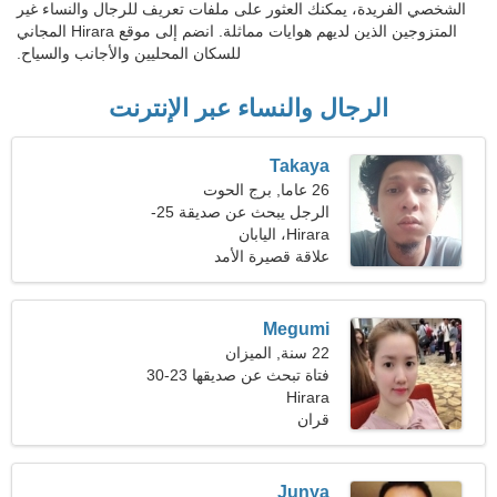
الشخصي الفريدة، يمكنك العثور على ملفات تعريف للرجال والنساء غير
المتزوجين الذين لديهم هوايات مماثلة. انضم إلى موقع Hirara المجاني
للسكان المحليين والأجانب والسياح.
الرجال والنساء عبر الإنترنت
Takaya
26 عاما, برج الحوت
الرجل يبحث عن صديقة 25-
28
Hirara، اليابان
علاقة قصيرة الأمد
Megumi
22 سنة, الميزان
فتاة تبحث عن صديقها 23-30
Hirara
قران
Junya