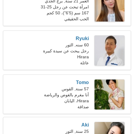
العمر 21 سنة, برج الجدي
امرأة تبحث عن رجل 25-31
167 سم (5'6")، 50 كجم
(110 رطل)
الحب الحقيقي
Ryuki
60 سنه, الثور
رجل يبحث عن سيدة كبيرة
Hirara
51-55
عائلة
Tomo
57 سنة, القوس
أنا مغرم بالغوص والرياضة
Hirara، اليابان
صداقة
Aki
25 سنة, الثور