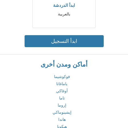
ابدأ الدردشة
بالعربية
ابدأ التسجيل
أماكن ومدن أخرى
فوكوشيما
ياماغاتا
أوغاكي
تاما
إروما
إيشينوماكي
هاندا
هيكونا