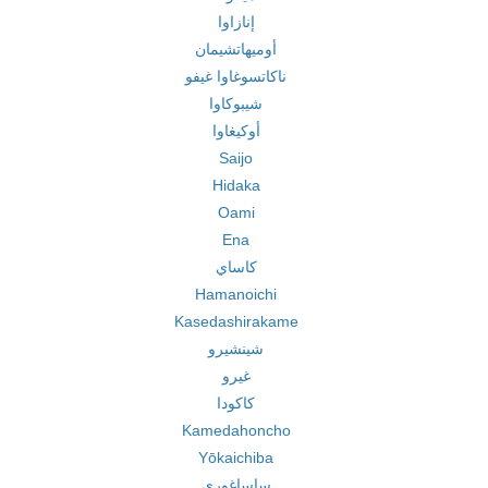
إنازاوا
أوميهاتشيمان
ناكاتسوغاوا غيفو
شيبوكاوا
أوكيغاوا
Saijo
Hidaka
Oami
Ena
كاساي
Hamanoichi
Kasedashirakame
شينشيرو
غيرو
كاكودا
Kamedahoncho
Yōkaichiba
ساساغوري