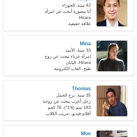
42 سنة, الجوزاء
أنا مصورة أبحث عن امرأة
جذابة
Hirara
علاقة حقيقية
Mina
33 سنة, الأسد
امرأة عزباء تبحث عن زوج
Hirara، اليابان
طبخ، العاب الكترونية
Thomas
35 سنة, برج الحمل
رجل أعزب يبحث عن زوجة
25-31
183 سم (6'1")، 76 كجم
(167 رطلا)
أفلام فيديو، تدريب الكلاب
Moe