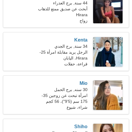
44 سنة, برج العذراء
أبحث عن صديق ممتع للذهاب
Hirara
للتزلج معًا
زواج
Kenta
34 سنة, برج الجدي
الرجل يريد مقابلة امرأة 25-
31
Hirara، اليابان
قراءة، حفلات
Mio
30 سنه, برج الحمل
امرأة تبحث عن زوجين 35-
37
175 سم (5'9")، 56 كجم
(123 رطلا)
شراء، شيوع
Shiho