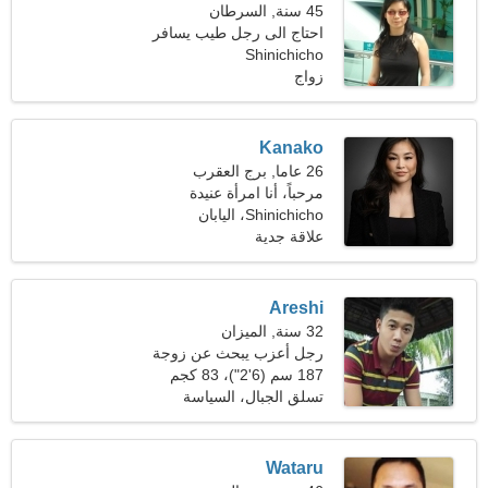
45 سنة, السرطان
احتاج الى رجل طيب يسافر
معا
Shinichicho
زواج
Kanako
26 عاما, برج العقرب
مرحباً، أنا امرأة عنيدة
Shinichicho، اليابان
علاقة جدية
Areshi
32 سنة, الميزان
رجل أعزب يبحث عن زوجة
25-29
187 سم (6'2")، 83 كجم
(182 رطلا)
تسلق الجبال، السياسة
والقانون
Wataru