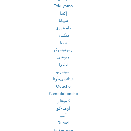
Tokuyama
إكيدا
شيباتا
غاماغوري
هيكينان
تانابا
توميغوسوكو
ميوشي
تاغاوا
سوسونو
هيتاتشي-أوتا
Odacho
Kamedahoncho
كاموغاوا
أوميا-كو
أسو
Rumoi
Fukagawa