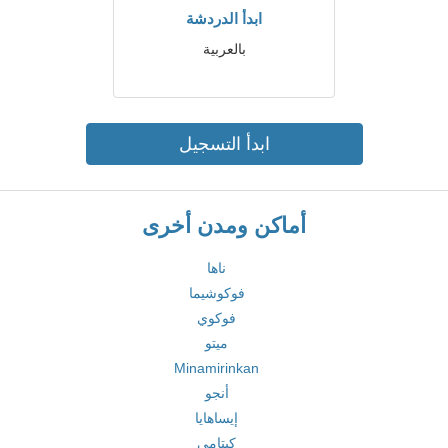
ابدأ الدردشة
بالعربية
ابدأ التسجيل
أماكن ومدن أخرى
ناها
فوكوشيما
فوكوي
ميتو
Minamirinkan
أنجو
إيساهايا
كيتامي