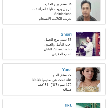
34 سنة, برج العقرب
الرجل يريد مقابلة امرأة 27-
Shinichicho
30
تدريب الكلاب، الانسجام
الداخلي
Shiori
55 سنة, برج الحمل
احب التأمل والفنون
المسرحية
Shinichicho، اليابان
الحب الحقيقي
Yuna
27 سنة, الدلو
فتاة تبحث عن صديقها 33-39
172 سم (5'8")، 51 كجم
(112 رطلا)
صداقة
Rika