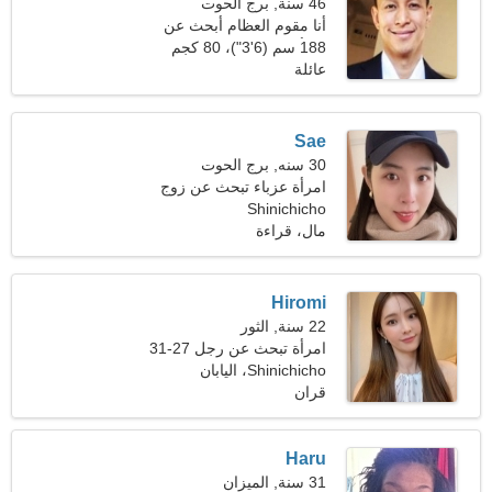
46 سنة, برج الحوت
أنا مقوم العظام أبحث عن
امرأة مرحة
188 سم (6'3")، 80 كجم
(176 رطلا)
عائلة
Sae
30 سنه, برج الحوت
امرأة عزباء تبحث عن زوج
Shinichicho
32-39
مال، قراءة
Hiromi
22 سنة, الثور
امرأة تبحث عن رجل 27-31
Shinichicho، اليابان
قران
Haru
31 سنة, الميزان