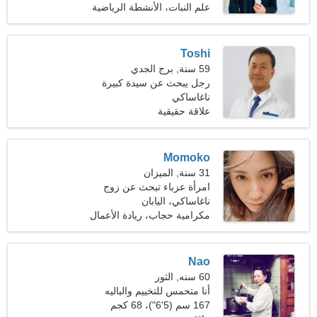
علم النبات، الأنشطة الرياضية
Toshi
59 سنة, برج الجدي
رجل يبحث عن سيدة كبيرة
ناغاساكي
علاقة حقيقية
Momoko
31 سنة, الميزان
امرأة عزباء تبحث عن زوج
36-38
ناغاساكي، اليابان
مكرامية حجاب، ريادة الأعمال
Nao
60 سنه, الثور
أنا متحمس للتخييم والباليه
167 سم (5'6")، 68 كجم