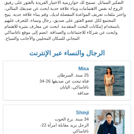
التفكير المماثل. تسمح لك خوارزمية الاختيار الفريدة بالعثور على رفيق
الروح له نفس الاهتمامات وبناء علاقة جدية.ابحث عن صديقك المثالي،
واختر ملفات تعريف المواعدة المفضلة لديك، وقم ببناء علاقة جدية. يتيح
المجتمع لكل عضو العثور على صديق، رجال ونساء، للتعرف عليهم
باستخدام إمكانات البحث المتقدمة. ابحث عن معارف مثيرة للاهتمام
وابحث عن شركاء للاجتماعات والصداقة. انضم إلى موقع ناغاساكي
المجاني للسكان المحليين والأجانب والسياح.
الرجال والنساء عبر الإنترنت
Misa
25 سنة, السرطان
فتاة تبحث عن صديقها 26-34
ناغاساكي، اليابان
صداقة
Shinji
34 سنة, برج الحوت
الرجل يريد مقابلة امرأة 22-
31
ناغاساكي