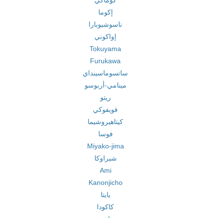
كوماكي
إكوما
ناسوشيوبارا
إواكوني
Tokuyama
Furukawa
ساتسوماسينداي
مينامي-أربوسو
ريتو
فويفوكي
كيتاهيروشيما
فوسا
Miyako-jima
شيراوكا
Ami
Kanonjicho
يايتا
كاكودا