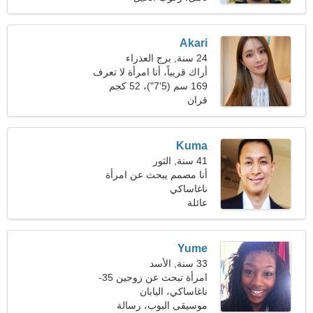
Akari
24 سنة, برج العذراء
أراك قريباً، أنا امرأة لا تعرف
الكلل
169 سم (5'7")، 52 كجم
(114 رطلا)
قران
Kuma
41 سنة, الثور
أنا مصمم يبحث عن امرأة
حساسة
ناغاساكي
عائلة
Yume
33 سنة, الأسد
امرأة تبحث عن زوجين 35-
41
ناغاساكي، اليابان
موسيقى البوب، رسالة