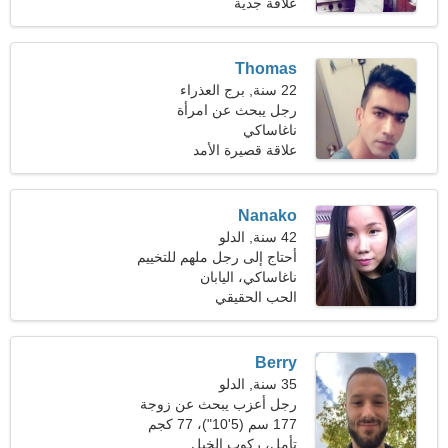
(149 رطلا)
علاقة جدية
Thomas
22 سنة, برج العذراء
رجل يبحث عن امرأة
ناغاساكي
علاقة قصيرة الأمد
Nanako
42 سنة, الدلو
أحتاج إلى رجل ملهم للتخييم
ناغاساكي، اليابان
الحب الحقيقي
Berry
35 سنة, الدلو
رجل أعزب يبحث عن زوجة
177 سم (5'10")، 77 كجم
(169 رطلا)
تأمل، ركوب الخيل