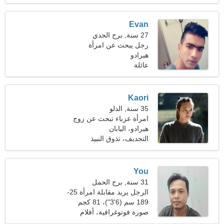
Evan
27 سنة, برج الجدي
رجل يبحث عن امرأة
هيرادو
عائلة
Kaori
35 سنة, الدلو
امرأة عزباء تبحث عن زوج
37-45
هيرادو، اليابان
التجديف، تذوق النبيذ
You
31 سنة, برج الحمل
الرجل يريد مقابلة امرأة 25-
28
189 سم (6'3")، 81 كجم
(178 رطلا)
صورة فوتوغرافية، أفلام