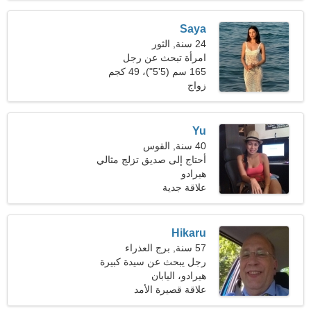
Saya
24 سنة, الثور
امرأة تبحث عن رجل
165 سم (5'5")، 49 كجم
(108 رطل)
زواج
Yu
40 سنة, القوس
أحتاج إلى صديق تزلج مثالي
هيرادو
علاقة جدية
Hikaru
57 سنة, برج العذراء
رجل يبحث عن سيدة كبيرة
هيرادو، اليابان
علاقة قصيرة الأمد