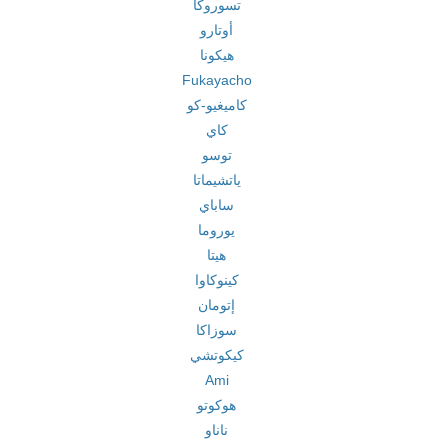
تسوروكا
أوتارو
هيكونا
Fukayacho
كاميغيو-كو
كاي
توسو
ياتشيماتا
ساباي
يوروما
هيتا
كينوكاوا
إتومان
سوزاكا
كيكوتشي
Ami
هوكوتو
ناناو