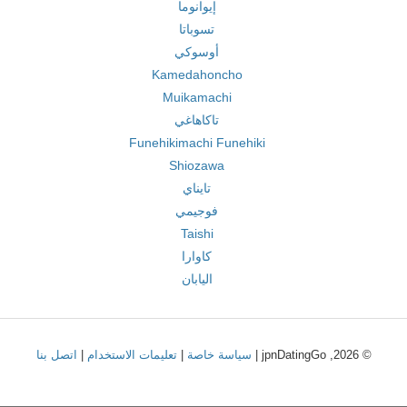
إيوانوما
تسوباتا
أوسوكي
Kamedahoncho
Muikamachi
تاكاهاغي
Funehikimachi Funehiki
Shiozawa
تايناي
فوجيمي
Taishi
كاوارا
اليابان
© 2026, jpnDatingGo |
سياسة خاصة
|
تعليمات الاستخدام
|
اتصل بنا