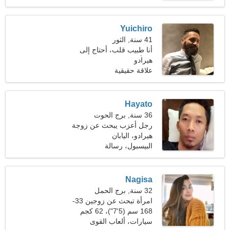
Yuichiro
41 سنة, الثور
أنا طبيب قلب، أحتاج إلى
هيرادو
امرأة رائعة
علاقة حقيقية
Hayato
36 سنة, برج الحوت
رجل أعزب يبحث عن زوجة
هيرادو، اليابان
البيسبول، رسالة
Nagisa
32 سنة, برج الحمل
امرأة تبحث عن زوجين 33-
40
168 سم (5'7")، 62 كجم
(136 رطلا)
سيارات، ألعاب القوى