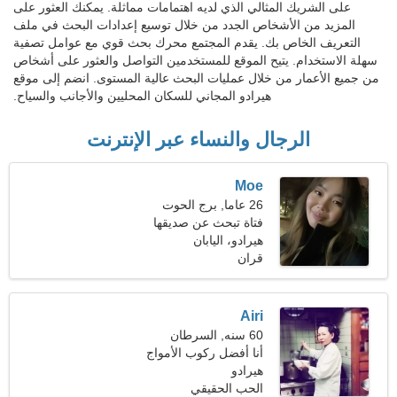
على الشريك المثالي الذي لديه اهتمامات مماثلة. يمكنك العثور على
المزيد من الأشخاص الجدد من خلال توسيع إعدادات البحث في ملف
التعريف الخاص بك. يقدم المجتمع محرك بحث قوي مع عوامل تصفية
سهلة الاستخدام. يتيح الموقع للمستخدمين التواصل والعثور على أشخاص
من جميع الأعمار من خلال عمليات البحث عالية المستوى. انضم إلى موقع
هيرادو المجاني للسكان المحليين والأجانب والسياح.
الرجال والنساء عبر الإنترنت
Moe
26 عاما, برج الحوت
فتاة تبحث عن صديقها
هيرادو، اليابان
قران
Airi
60 سنه, السرطان
أنا أفضل ركوب الأمواج
هيرادو
والاجتماع
الحب الحقيقي